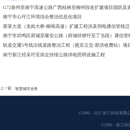
G72泉州至南宁高速公路广西桂林至柳州段改扩建项目国防及
南宁市心圩江环境综合整治信息化项目
蓉茉大道（龙岗大桥
-柳南高速）扩建工程涉及弱电通信管线迁
南宁市武鸣区府城至隆安公路（府城经锣圩至丁当段）通信管
轨道交通
5号线沿线道路整治工程（邕宾立交-那洪收费站）项
南宁新江经吴圩至崇左扶绥公路供电照明设施工程
上一篇：
智慧城市业务
©2006 - 2022 新三科技有限
©2006 - 新