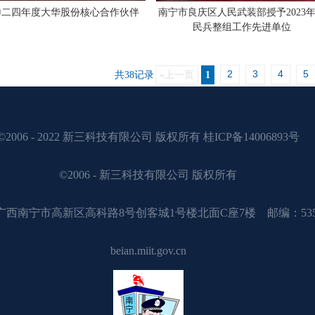
〇二四年度大华股份核心合作伙伴
南宁市良庆区人民武装部授予2023
民兵整组工作先进单位
2
3
4
5
共38记录
«上一页
1
©2006 - 2022 新三科技有限公司 版权所有 桂ICP备14006893号
©2006 - 新三科技有限公司 版权所有
广西南宁市高新区高科路8号创客城1号楼北面C座7楼 邮编：535
beian.miit.gov.cn