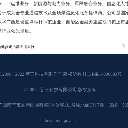
务、IT运维业务、新能源与电力业务、军民融合业务、信息化人
力于成为全专业通信技术及全场景信息化服务提供商。公司是国
数字广西建设重点标杆示范企业、自治区金融办重点扶持拟上市
等行业领先资质。
下
秀山健步走活动圆满举行
©2006 - 2022 新三科技有限公司 版权所有 桂ICP备14006893号
©2006 - 新三科技有限公司 版权所有
广西南宁市高新区高科路8号创客城1号楼北面C座7楼 邮编：535
beian.miit.gov.cn